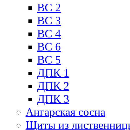
ВС 2
ВС 3
ВС 4
ВС 6
ВС 5
ДПК 1
ДПК 2
ДПК 3
Ангарская сосна
Щиты из лиственниц