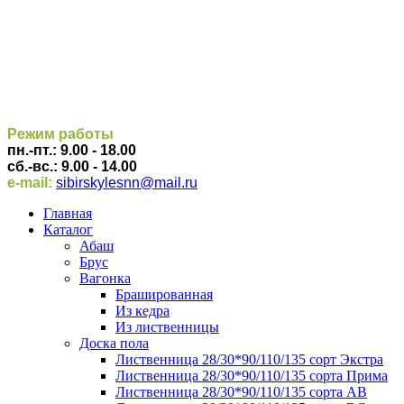
Режим работы
пн.-пт.: 9.00 - 18.00
сб.-вс.: 9.00 - 14.00
e-mail:
sibirskylesnn@mail.ru
Главная
Каталог
Абаш
Брус
Вагонка
Брашированная
Из кедра
Из лиственницы
Доска пола
Лиственница 28/30*90/110/135 сорт Экстра
Лиственница 28/30*90/110/135 сорта Прима
Лиственница 28/30*90/110/135 сорта АВ