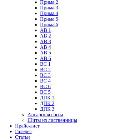
Прима 2
Прима 3
Прима 4
Прима 5
Прима 6
АВ 1
АВ 2
АВ 3
АВ 4
АВ 5
АВ 6
ВС 1
ВС 2
ВС 3
ВС 4
ВС 6
ВС 5
ДПК 1
ДПК 2
ДПК 3
Ангарская сосна
Щиты из лиственницы
Прайс-лист
Галерея
Статьи