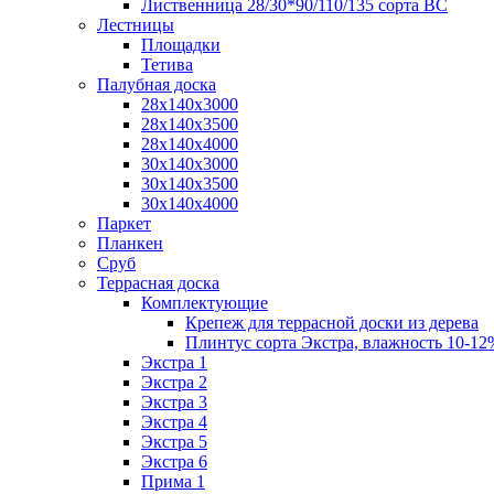
Лиственница 28/30*90/110/135 сорта ВС
Лестницы
Площадки
Тетива
Палубная доска
28х140х3000
28х140х3500
28х140х4000
30х140х3000
30х140х3500
30х140х4000
Паркет
Планкен
Сруб
Террасная доска
Комплектующие
Крепеж для террасной доски из дерева
Плинтус сорта Экстра, влажность 10-12
Экстра 1
Экстра 2
Экстра 3
Экстра 4
Экстра 5
Экстра 6
Прима 1