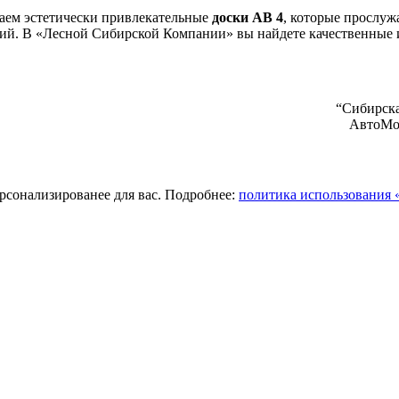
гаем эстетически привлекательные
доски АВ 4
, которые прослуж
ий. В «Лесной Сибирской Компании» вы найдете качественные и
“Сибирска
АвтоМол
ерсонализированее для вас. Подробнее:
политика использования «